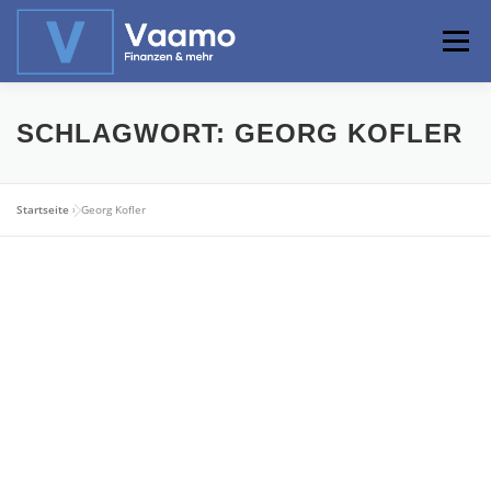
Zum
Inhalt
Menü
springen
ABOUT
ONLINE-RECHNER
BASISWISSEN
SCHLAGWORT:
GEORG KOFLER
PROFIWISSEN
ALTERSVORSORGE
Startseite
»
Georg Kofler
PRIVATIER WERDEN