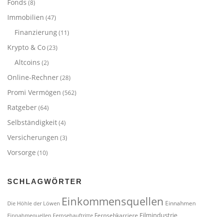
Fonds
(8)
Immobilien
(47)
Finanzierung
(11)
Krypto & Co
(23)
Altcoins
(2)
Online-Rechner
(28)
Promi Vermögen
(562)
Ratgeber
(64)
Selbständigkeit
(4)
Versicherungen
(3)
Vorsorge
(10)
SCHLAGWÖRTER
Einkommensquellen
Einnahmen
Die Höhle der Löwen
Filmindustrie
Fernsehkarriere
Einnahmequellen
Fernsehauftritte