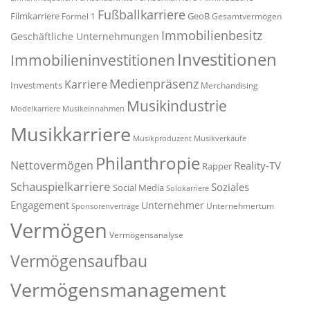
Fußballkarriere
Filmkarriere
GeoB
Formel 1
Gesamtvermögen
Immobilienbesitz
Geschäftliche Unternehmungen
Investitionen
Immobilieninvestitionen
Medienpräsenz
Karriere
Investments
Merchandising
Musikindustrie
Modelkarriere
Musikeinnahmen
Musikkarriere
Musikproduzent
Musikverkäufe
Philanthropie
Nettovermögen
Reality-TV
Rapper
Schauspielkarriere
Soziales
Social Media
Solokarriere
Engagement
Unternehmer
Unternehmertum
Sponsorenverträge
Vermögen
Vermögensanalyse
Vermögensaufbau
Vermögensmanagement