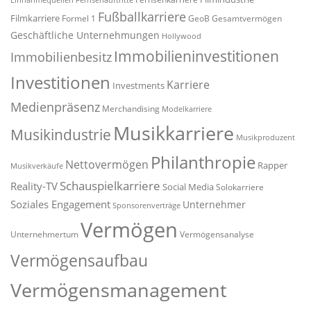
Einnahmequellen
Fernsehauftritte
Fußballkarriere
Filmkarriere
Formel 1
GeoB
Gesamtvermögen
Geschäftliche Unternehmungen
Hollywood
Immobilieninvestitionen
Immobilienbesitz
Investitionen
Karriere
Investments
Medienpräsenz
Merchandising
Modelkarriere
Musikkarriere
Musikindustrie
Musikproduzent
Philanthropie
Nettovermögen
Rapper
Musikverkäufe
Schauspielkarriere
Reality-TV
Social Media
Solokarriere
Soziales Engagement
Unternehmer
Sponsorenverträge
Vermögen
Unternehmertum
Vermögensanalyse
Vermögensaufbau
Vermögensmanagement