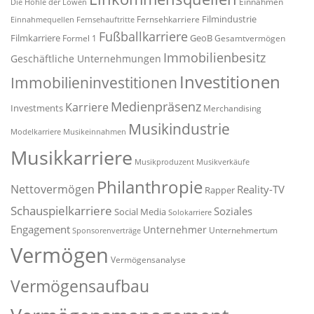
Einnahmen
Die Höhle der Löwen
Filmindustrie
Fernsehkarriere
Einnahmequellen
Fernsehauftritte
Fußballkarriere
Filmkarriere
GeoB
Formel 1
Gesamtvermögen
Immobilienbesitz
Geschäftliche Unternehmungen
Investitionen
Immobilieninvestitionen
Medienpräsenz
Karriere
Investments
Merchandising
Musikindustrie
Modelkarriere
Musikeinnahmen
Musikkarriere
Musikproduzent
Musikverkäufe
Philanthropie
Nettovermögen
Reality-TV
Rapper
Schauspielkarriere
Soziales
Social Media
Solokarriere
Engagement
Unternehmer
Unternehmertum
Sponsorenverträge
Vermögen
Vermögensanalyse
Vermögensaufbau