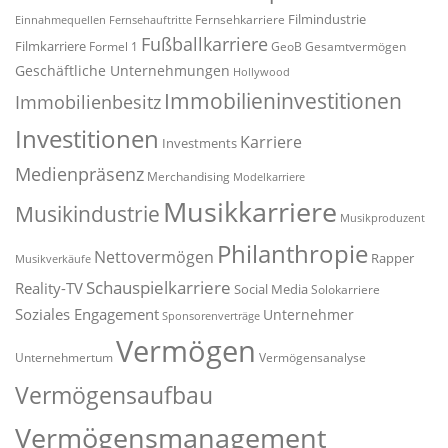
Filmindustrie
Fernsehkarriere
Einnahmequellen
Fernsehauftritte
Fußballkarriere
Filmkarriere
Formel 1
GeoB
Gesamtvermögen
Geschäftliche Unternehmungen
Hollywood
Immobilieninvestitionen
Immobilienbesitz
Investitionen
Karriere
Investments
Medienpräsenz
Merchandising
Modelkarriere
Musikkarriere
Musikindustrie
Musikproduzent
Philanthropie
Nettovermögen
Rapper
Musikverkäufe
Schauspielkarriere
Reality-TV
Social Media
Solokarriere
Soziales Engagement
Unternehmer
Sponsorenverträge
Vermögen
Unternehmertum
Vermögensanalyse
Vermögensaufbau
Vermögensmanagement