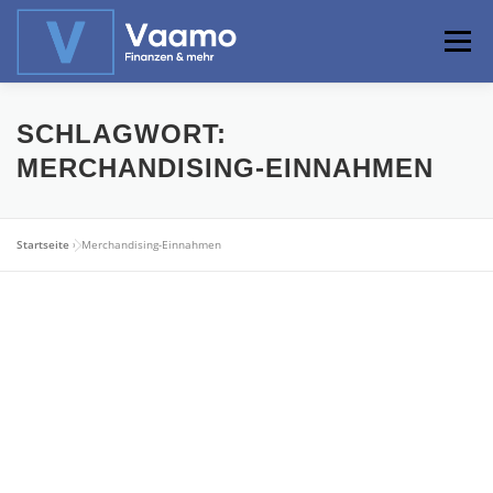
Zum
Inhalt
Menü
springen
ABOUT
ONLINE-RECHNER
BASISWISSEN
SCHLAGWORT:
MERCHANDISING-EINNAHMEN
PROFIWISSEN
ALTERSVORSORGE
Startseite
»
Merchandising-Einnahmen
PRIVATIER WERDEN