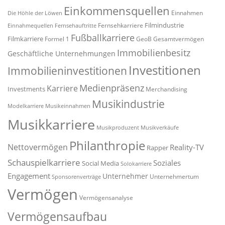
Einkommensquellen
Einnahmen
Die Höhle der Löwen
Filmindustrie
Fernsehkarriere
Einnahmequellen
Fernsehauftritte
Fußballkarriere
Filmkarriere
Formel 1
GeoB
Gesamtvermögen
Immobilienbesitz
Geschäftliche Unternehmungen
Investitionen
Immobilieninvestitionen
Medienpräsenz
Karriere
Investments
Merchandising
Musikindustrie
Modelkarriere
Musikeinnahmen
Musikkarriere
Musikproduzent
Musikverkäufe
Philanthropie
Nettovermögen
Reality-TV
Rapper
Schauspielkarriere
Soziales
Social Media
Solokarriere
Engagement
Unternehmer
Unternehmertum
Sponsorenverträge
Vermögen
Vermögensanalyse
Vermögensaufbau