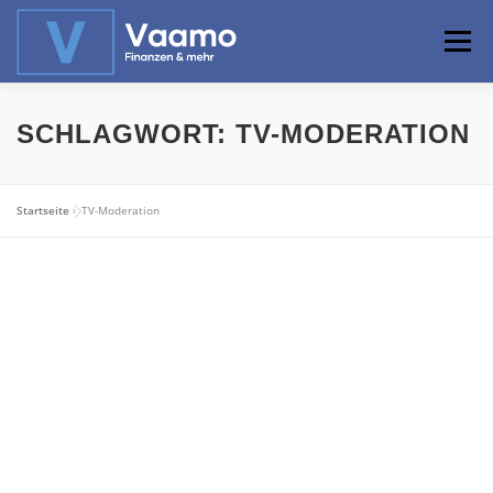
Zum
Inhalt
Menü
springen
ABOUT
ONLINE-RECHNER
BASISWISSEN
SCHLAGWORT:
TV-MODERATION
PROFIWISSEN
ALTERSVORSORGE
Startseite
»
TV-Moderation
PRIVATIER WERDEN