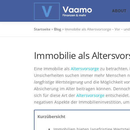
Zum
Inhalt
ABOUT
springen
Startseite
»
Blog
»
Immobilie als Altersvorsorge – Vor – und
Immobilie als Altersvor
Eine Immobilie als
Altersvorsorge
zu betrachten, i
Unsicherheiten suchen immer mehr Menschen nac
langfristige Wertsteigerung
und die Möglichkeit von
Absicherung im Alter beitragen können. Dennoch
sich für diese Art der
Altersvorsorge
entscheidet.
negativen Aspekte der Immobilieninvestition, um
Kurzübersicht
Immobilien bieten langfristige Wertstei