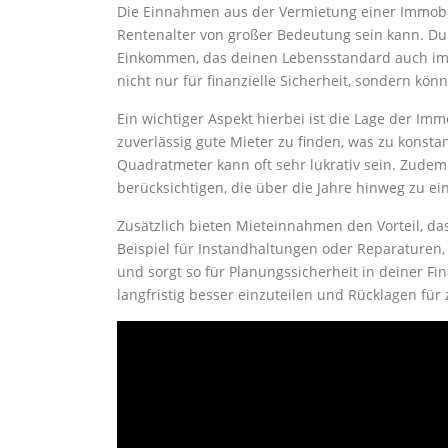
Die Einnahmen aus der Vermietung einer Immobil
Rentenalter von großer Bedeutung sein kann. Du
Einkommen, das deinen Lebensstandard auch im
nicht nur für finanzielle Sicherheit, sondern k
Ein wichtiger Aspekt hierbei ist die Lage der I
zuverlässig gute Mieter zu finden, was zu konst
Quadratmeter kann oft sehr lukrativ sein. Zudem
berücksichtigen, die über die Jahre hinweg zu e
Zusätzlich bieten Mieteinnahmen den Vorteil, das
Beispiel für Instandhaltungen oder Reparaturen,
und sorgt so für Planungssicherheit in deiner Fi
langfristig besser einzuteilen und Rücklagen fü