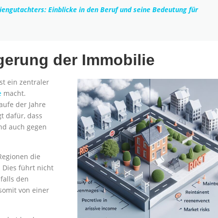
iengutachters: Einblicke in den Beruf und seine Bedeutung für
igerung der Immobilie
t ein zentraler
e
macht.
aufe der Jahre
t dafür, dass
und auch gegen
 Regionen die
Dies führt nicht
falls den
 somit von einer