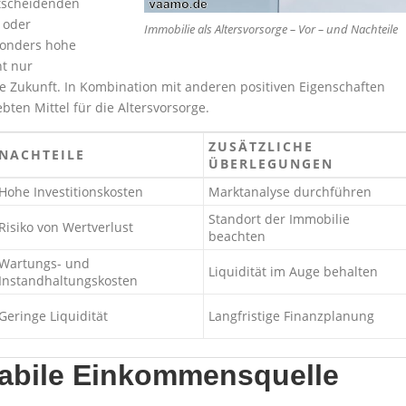
ntscheidenden
 oder
Immobilie als Altersvorsorge – Vor – und Nachteile
sonders hohe
ht nur
e Zukunft. In Kombination mit anderen positiven Eigenschaften
ten Mittel für die Altersvorsorge.
ZUSÄTZLICHE
NACHTEILE
ÜBERLEGUNGEN
Hohe Investitionskosten
Marktanalyse durchführen
Standort der Immobilie
Risiko von Wertverlust
beachten
Wartungs- und
Liquidität im Auge behalten
Instandhaltungskosten
Geringe Liquidität
Langfristige Finanzplanung
tabile Einkommensquelle