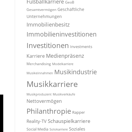
Fußballkarriere
GeoB
Geschäftliche
Gesamtvermögen
Unternehmungen
Immobilienbesitz
Immobilieninvestitionen
Investitionen
Investments
Medienpräsenz
Karriere
Merchandising
Modelkarriere
Musikindustrie
l
Musikeinnahmen
Musikkarriere
Musikproduzent
Musikverkäufe
Nettovermögen
Philanthropie
Rapper
Schauspielkarriere
Reality-TV
Soziales
Social Media
Solokarriere