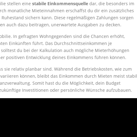
ie stellen eine
stabile Einkommensquelle
dar, die besonders im
rch monatliche Mieteinnahmen erschaffst du dir ein zusätzliches
 Ruhestand sichern kann. Diese regelmäßigen Zahlungen sorgen
önnen auch dazu beitragen, unerwartete Ausgaben zu decken.
mmobilie. In gefragten Wohngegenden sind die Chancen erhöht,
anten Einkünften führt. Das Durchschnittseinkommen je
 solltest du bei der Kalkulation auch mögliche Mieterhöhungen
iner positiven Entwicklung deines Einkommens führen können.
s sie relativ planbar sind. Während die Betriebskosten, wie zum
 variieren können, bleibt das Einkommen durch Mieten meist stabi
nanzverwaltung. Somit hast du die Möglichkeit, dein Budget
r zukünftige Investitionen oder persönliche Wünsche aufzubauen.