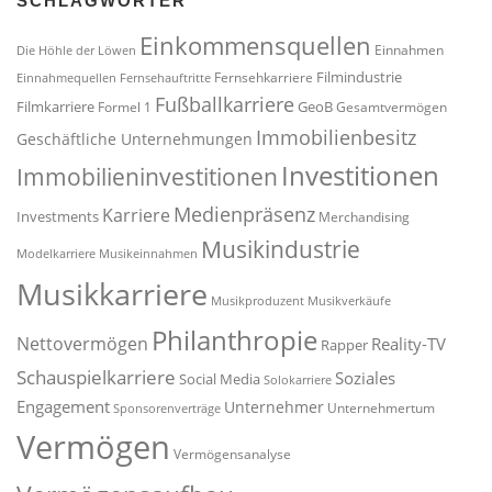
SCHLAGWÖRTER
Einkommensquellen
Einnahmen
Die Höhle der Löwen
Filmindustrie
Fernsehkarriere
Einnahmequellen
Fernsehauftritte
Fußballkarriere
Filmkarriere
GeoB
Formel 1
Gesamtvermögen
Immobilienbesitz
Geschäftliche Unternehmungen
Investitionen
Immobilieninvestitionen
Medienpräsenz
Karriere
Investments
Merchandising
Musikindustrie
Modelkarriere
Musikeinnahmen
Musikkarriere
Musikproduzent
Musikverkäufe
Philanthropie
Nettovermögen
Reality-TV
Rapper
Schauspielkarriere
Soziales
Social Media
Solokarriere
Engagement
Unternehmer
Unternehmertum
Sponsorenverträge
Vermögen
Vermögensanalyse