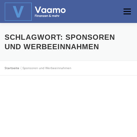
Zum
Inhalt
Menü
springen
ABOUT
ONLINE-RECHNER
BASISWISSEN
SCHLAGWORT:
SPONSOREN
UND WERBEEINNAHMEN
PROFIWISSEN
ALTERSVORSORGE
Startseite
»
Sponsoren und Werbeeinnahmen
PRIVATIER WERDEN