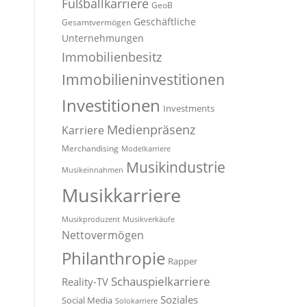
Fußballkarriere
GeoB
Geschäftliche
Gesamtvermögen
Unternehmungen
Immobilienbesitz
Immobilieninvestitionen
Investitionen
Investments
Medienpräsenz
Karriere
Merchandising
Modelkarriere
Musikindustrie
Musikeinnahmen
Musikkarriere
Musikproduzent
Musikverkäufe
Nettovermögen
Philanthropie
Rapper
Schauspielkarriere
Reality-TV
Soziales
Social Media
Solokarriere