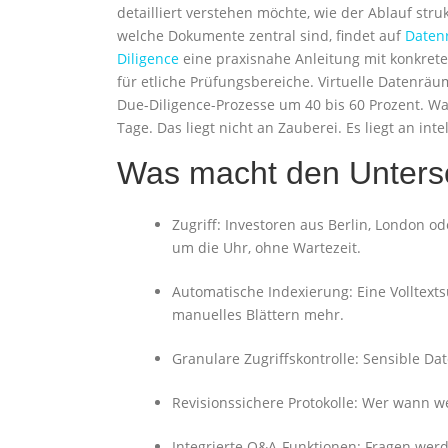
detailliert verstehen möchte, wie der Ablauf stru
welche Dokumente zentral sind, findet auf
Daten
Diligence
eine praxisnahe Anleitung mit konkrete
für etliche Prüfungsbereiche.​ Virtuelle Datenrä
Due-Diligence-Prozesse um 40 bis 60 Prozent. Was
Tage. Das liegt nicht an Zauberei. Es liegt an inte
Was macht den Unters
Zugriff: Investoren aus Berlin, London o
um die Uhr, ohne Wartezeit.​
Automatische Indexierung: Eine Volltext
manuelles Blättern mehr.​
Granulare Zugriffskontrolle: Sensible Dat
Revisionssichere Protokolle: Wer wann w
Integrierte Q&A-Funktionen: Fragen werde