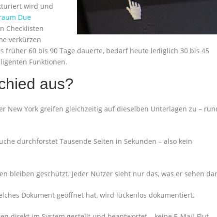
kturiert wird und
raum Due
n Checklisten
ume verkürzen
 früher 60 bis 90 Tage dauerte, bedarf heute lediglich 30 bis 45
lligenten Funktionen.​
chied aus?
der New York greifen gleichzeitig auf dieselben Unterlagen zu – run
suche durchforstet Tausende Seiten in Sekunden – also kein
en bleiben geschützt. Jeder Nutzer sieht nur das, was er sehen darf
elches Dokument geöffnet hat, wird lückenlos dokumentiert.​
n direkt im System gestellt und beantwortet – keine E-Mail-Flut,