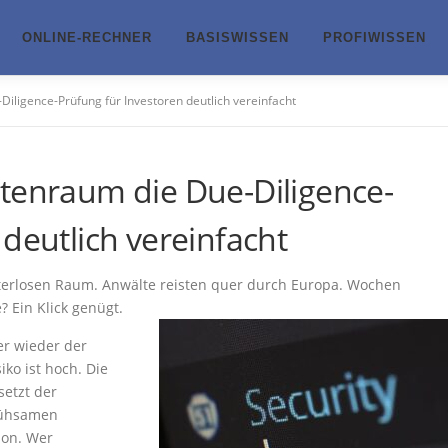
ONLINE-RECHNER
BASISWISSEN
PROFIWISSEN
iligence-Prüfung für Investoren deutlich vereinfacht
atenraum die Due-Diligence-
deutlich vereinfacht
sterlosen Raum. Anwälte reisten quer durch Europa. Wochen
 Ein Klick genügt.
er wieder der
iko ist hoch. Die
setzt der
 mühsamen
ion. Wer