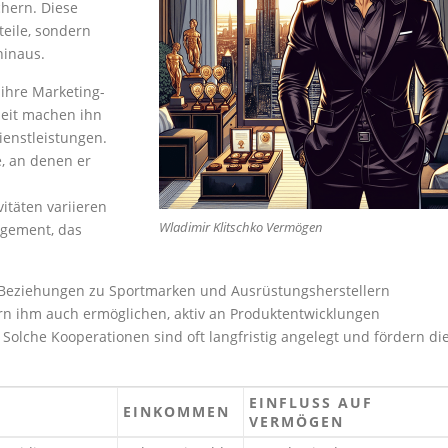
hern. Diese
teile, sondern
hinaus.
ihre Marketing-
eit machen ihn
ienstleistungen.
, an denen er
itäten variieren
Wladimir Klitschko Vermögen
gement, das
e Beziehungen zu Sportmarken und Ausrüstungsherstellern
ern ihm auch ermöglichen, aktiv an Produktentwicklungen
Solche Kooperationen sind oft langfristig angelegt und fördern di
EINFLUSS AUF
G
EINKOMMEN
VERMÖGEN