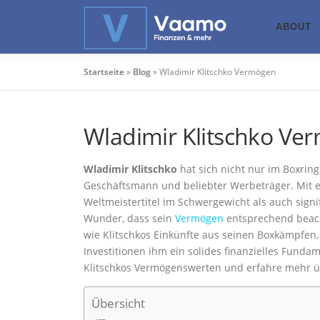
Zum
Inhalt
ABOUT
springen
Startseite
»
Blog
»
Wladimir Klitschko Vermögen
Wladimir Klitschko Ve
Wladimir Klitschko
hat sich nicht nur im Boxrin
Geschäftsmann und beliebter Werbeträger. Mit e
Weltmeistertitel im Schwergewicht als auch signi
Wunder, dass sein
Vermögen
entsprechend beacht
wie Klitschkos Einkünfte aus seinen Boxkämpfen,
Investitionen ihm ein solides finanzielles Funda
Klitschkos Vermögenswerten und erfahre mehr üb
Übersicht