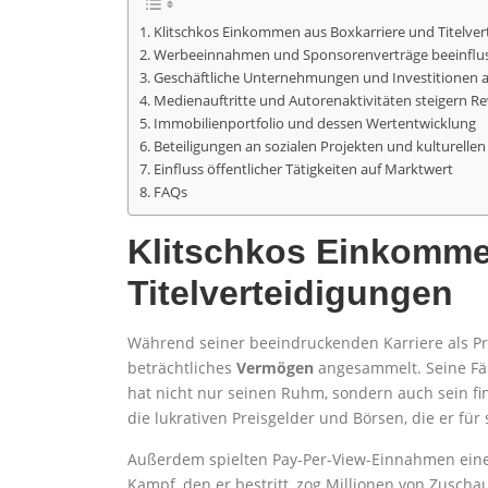
Klitschkos Einkommen aus Boxkarriere und Titelver
Werbeeinnahmen und Sponsorenverträge beeinflu
Geschäftliche Unternehmungen und Investitionen a
Medienauftritte und Autorenaktivitäten steigern R
Immobilienportfolio und dessen Wertentwicklung
Beteiligungen an sozialen Projekten und kulturellen 
Einfluss öffentlicher Tätigkeiten auf Marktwert
FAQs
Klitschkos Einkomme
Titelverteidigungen
Während seiner beeindruckenden Karriere als Pro
beträchtliches
Vermögen
angesammelt. Seine Fähi
hat nicht nur seinen Ruhm, sondern auch sein f
die lukrativen Preisgelder und Börsen, die er für
Außerdem spielten Pay-Per-View-Einnahmen eine 
Kampf, den er bestritt, zog Millionen von Zuschau