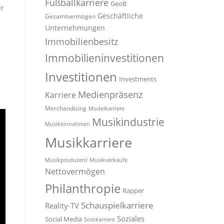
Fußballkarriere
GeoB
er
Geschäftliche
Gesamtvermögen
Unternehmungen
Immobilienbesitz
Immobilieninvestitionen
Investitionen
Investments
Medienpräsenz
Karriere
Merchandising
Modelkarriere
Musikindustrie
Musikeinnahmen
Musikkarriere
Musikproduzent
Musikverkäufe
Nettovermögen
Philanthropie
Rapper
Schauspielkarriere
Reality-TV
Soziales
Social Media
Solokarriere