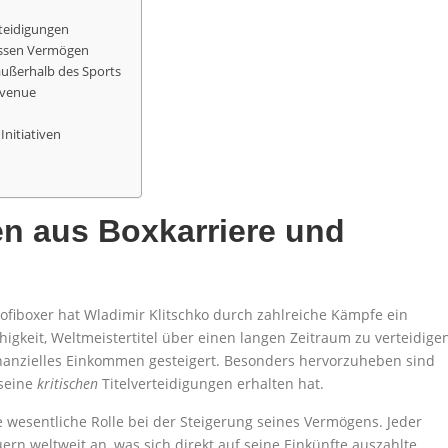
teidigungen
ssen Vermögen
ußerhalb des Sports
evenue
Initiativen
n aus Boxkarriere und
fiboxer hat Wladimir Klitschko durch zahlreiche Kämpfe ein
gkeit, Weltmeistertitel über einen langen Zeitraum zu verteidigen
inanzielles Einkommen gesteigert. Besonders hervorzuheben sind
 seine
kritischen
Titelverteidigungen erhalten hat.
wesentliche Rolle bei der Steigerung seines Vermögens. Jeder
ern weltweit an, was sich direkt auf seine Einkünfte auszahlte.